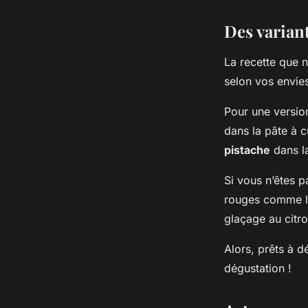
Des varian
La recette que 
selon vos envie
Pour une versio
dans la pâte à c
pistache
dans la
Si vous n’êtes p
rouges comme le
glaçage au citr
Alors, prêts à d
dégustation !