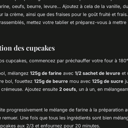
arine, oeufs, beurre, levure… Ajoutez à cela de la vanille, du 
la crème, ainsi que des fraises pour le goût fruité et frais
rassemblés, mettez votre tablier et préparez-vous à mettre 
tion des cupcakes
os cupcakes, commencez par préchauffer votre four à 180
bol, mélangez
125g de farine
avec
1/2 sachet de levure
et 
re bol, fouettez
125g de beurre
mou avec
125g de sucre
ju
 crémeuse. Ajoutez ensuite
2 oeufs
, un à un, en mélangean
te progressivement le mélange de farine à la préparation a
e remuer. Une fois que tous les ingrédients sont bien mélan
pcakes aux 2/3 et enfournez pour 20 minutes.