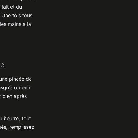
lait et du
. Une fois tous
les mains à la
°C.
une pincée de
squ’à obtenir
t bien après
u beurre, tout
gés, remplissez