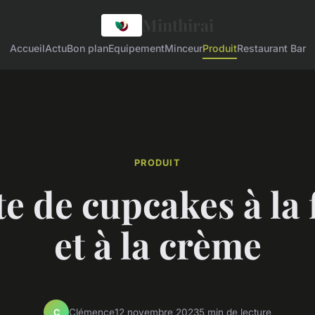
Minthirai
Accueil
Actu
Bon plan
Equipement
Minceur
Produit
Restaurant Bar
PRODUIT
te de cupcakes à la 
et à la crème
Clémence
12 novembre 2023
5 min de lecture
C