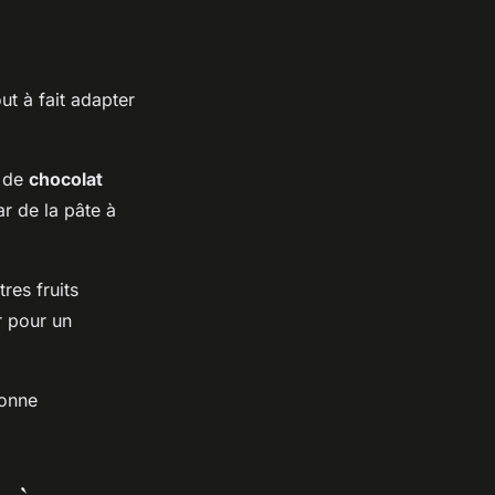
t à fait adapter
s de
chocolat
r de la pâte à
res fruits
r pour un
onne