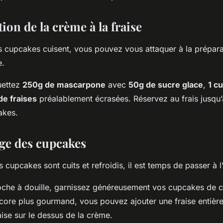
ion de la crème à la fraise
 cupcakes cuisent, vous pouvez vous attaquer à la prépara
e.
uettez
250g de mascarpone
avec
50g de sucre glace
,
1 cu
de fraises
préalablement écrasées. Réservez au frais jusq
akes.
ge des cupcakes
 cupcakes sont cuits et refroidis, il est temps de passer à 
poche à douille, garnissez généreusement vos cupcakes de cr
ncore plus gourmand, vous pouvez ajouter une fraise entièr
ise sur le dessus de la crème.