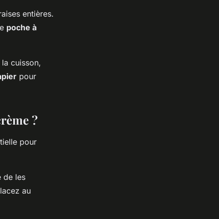
aises entières.
ne
poche à
 la cuisson,
apier
pour
crème ?
tielle pour
 de les
placez au