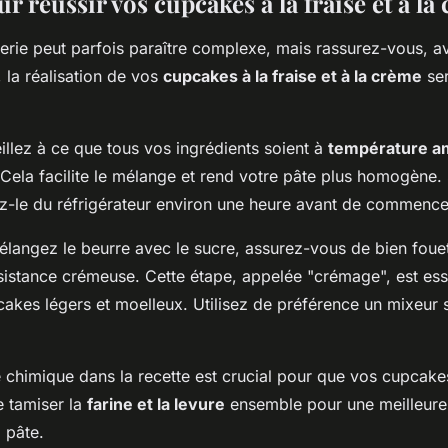
r réussir vos cupcakes à la fraise et à la
sserie peut parfois paraître complexe, mais rassurez-vous, 
 la réalisation de vos
cupcakes à la fraise et à la crème
ser
illez à ce que tous vos ingrédients soient à
température a
ela facilite le mélange et rend votre pâte plus homogène. S
ez-le du réfrigérateur environ une heure avant de commencer
langez le beurre avec le sucre, assurez-vous de bien fouet
sistance crémeuse. Cette étape, appelée "crémage", est ess
cakes légers et moelleux. Utilisez de préférence un mixeur 
e chimique dans la recette est crucial pour que vos cupcake
e tamiser la
farine et la levure
ensemble pour une meilleure 
a pâte.