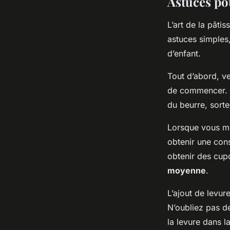
Astuces pou
L’art de la pâti
astuces simples,
d’enfant.
Tout d’abord, ve
de commencer. C
du beurre, sort
Lorsque vous mé
obtenir une con
obtenir des cup
moyenne
.
L’ajout de levur
N’oubliez pas d
la levure dans l