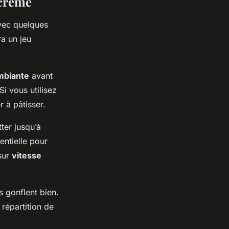
 crème
avec quelques
a un jeu
mbiante
avant
i vous utilisez
 à pâtisser.
ter jusqu’à
entielle pour
sur
vitesse
s gonflent bien.
répartition de