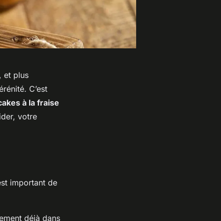
, et plus
rénité. C’est
akes à la fraise
ider, votre
est important de
lement déjà dans