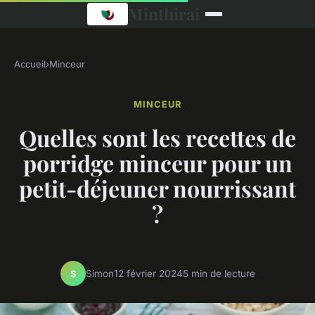
Minthirai
Accueil
›
Minceur
MINCEUR
Quelles sont les recettes de
porridge minceur pour un
petit-déjeuner nourrissant
?
Simon
12 février 2024
5 min de lecture
S