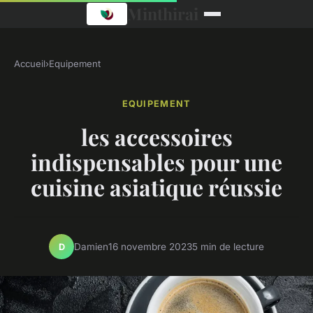
Minthirai
Accueil
›
Equipement
EQUIPEMENT
les accessoires
indispensables pour une
cuisine asiatique réussie
Damien
16 novembre 2023
5 min de lecture
D